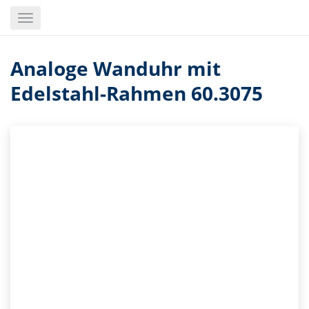
Skip
Toggle
to
navigation
main
content
Analoge Wanduhr mit
Edelstahl-Rahmen 60.3075