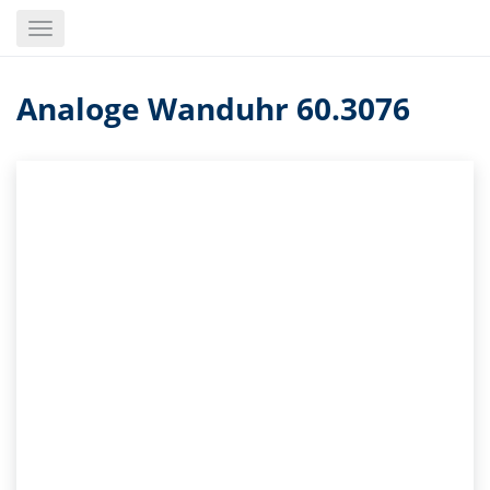
Skip
Toggle
to
navigation
main
content
Analoge Wanduhr 60.3076