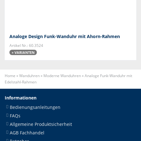
Analoge Design Funk-Wanduhr mit Ahorn-Rahmen
Artikel Nr.: 60.3524
+ VARIANTEN
Home
»
Wanduhren
»
Moderne Wanduhren
»
Analoge Funk-Wanduhr mit
Edelstahl-Rahmen
Informationen
Bedienungsanleitungen
FAQs
Allgemeine Produktsicherheit
AGB Fachhandel