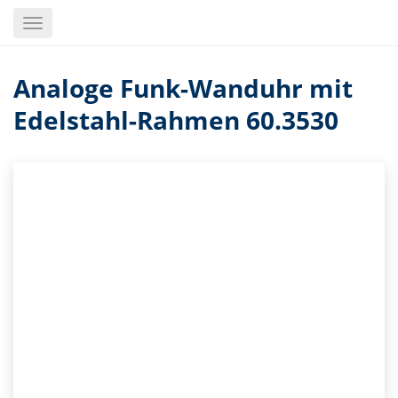
Skip
Toggle
to
navigation
main
content
Analoge Funk-Wanduhr mit
Edelstahl-Rahmen 60.3530