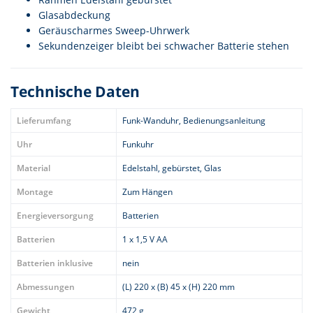
Glasabdeckung
Geräuscharmes Sweep-Uhrwerk
Sekundenzeiger bleibt bei schwacher Batterie stehen
Technische Daten
Lieferumfang
Funk-Wanduhr, Bedienungsanleitung
Uhr
Funkuhr
Material
Edelstahl, gebürstet, Glas
Montage
Zum Hängen
Energieversorgung
Batterien
Batterien
1 x 1,5 V AA
Batterien inklusive
nein
Abmessungen
(L) 220 x (B) 45 x (H) 220 mm
Gewicht
472 g