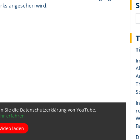
rks angesehen wird.
T
I
A
A
T
S
I
en Sie die Datenschutzerklärung von YouTube.
r
hr erfahren
W
B
Video laden
D