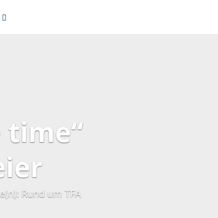
 time“
ier
e(n):
Rund um TFA