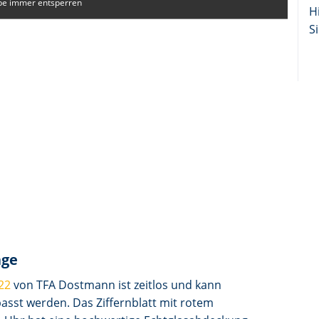
e immer entsperren
H
Si
age
22
von TFA Dostmann ist zeitlos und kann
st werden. Das Ziffernblatt mit rotem