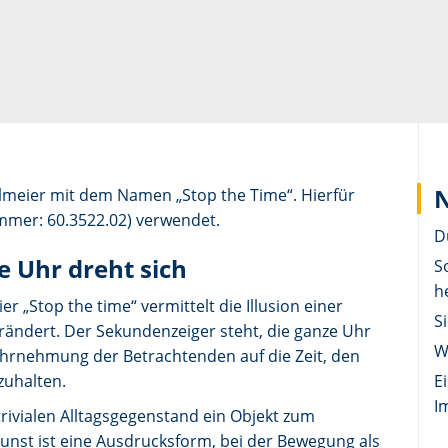
N
lmeier mit dem Namen „Stop the Time“. Hierfür
mmer: 60.3522.02) verwendet.
D
e Uhr dreht sich
S
h
 „Stop the time“ vermittelt die Illusion einer
S
erändert. Der Sekundenzeiger steht, die ganze Uhr
W
ahrnehmung der Betrachtenden auf die Zeit, den
zuhalten.
E
I
rivialen Alltagsgegenstand ein Objekt zum
unst ist eine Ausdrucksform, bei der Bewegung als