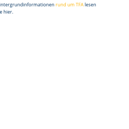
intergrundinformationen
rund um TFA
lesen
e hier.