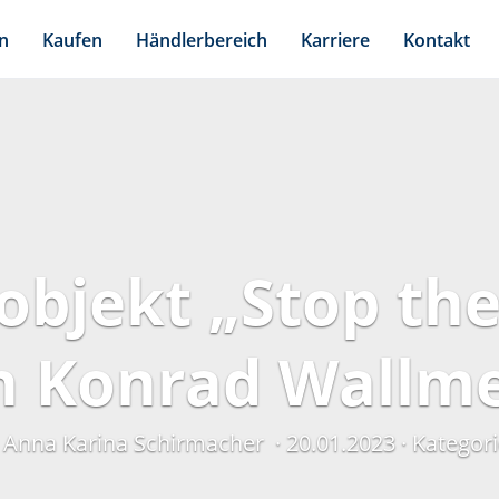
n
Kaufen
Händlerbereich
Karriere
Kontakt
objekt „Stop the
n Konrad Wallme
n Anna Karina Schirmacher
20.01.2023
Kategori