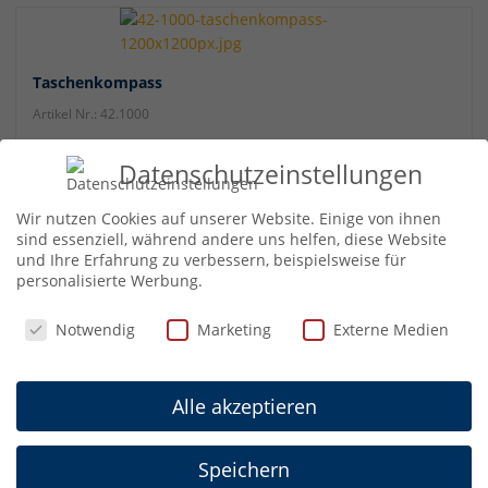
Taschenkompass
Artikel Nr.: 42.1000
Datenschutzeinstellungen
Wir nutzen Cookies auf unserer Website. Einige von ihnen
sind essenziell, während andere uns helfen, diese Website
Home
»
Sport & Freizeit
»
Outdoor
»
Kompasse
und Ihre Erfahrung zu verbessern, beispielsweise für
personalisierte Werbung.
Informationen
Datenschutzeinstellungen
Notwendig
Marketing
Externe Medien
Bedienungsanleitungen
FAQs
Allgemeine Produktsicherheit
Alle akzeptieren
AGB Fachhandel
Ratgeber
Speichern
Einheiten-Umrechner