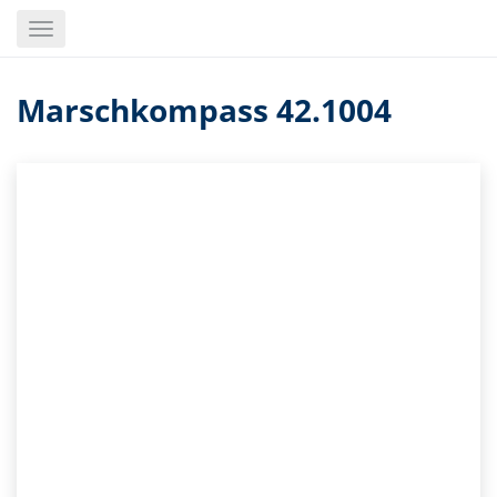
Skip
Toggle
to
navigation
main
content
Marschkompass 42.1004