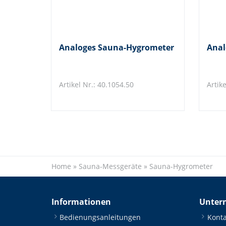
Analoges Sauna-Hygrometer
Anal
Artikel Nr.: 40.1054.50
Artike
Home
»
Sauna-Messgeräte
»
Sauna-Hygrometer
Informationen
Unter
Bedienungsanleitungen
Konta