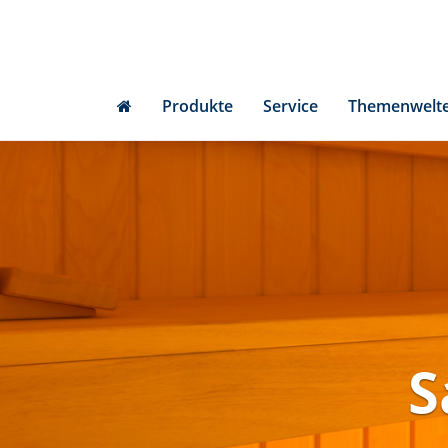
Skip
to
main
content
Produkte
Service
Themenwelt
S