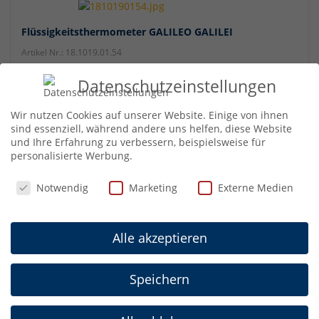
Flüssigkeitsthermometer GALILEO GALILEI
Artikel Nr.: 18.1019.01.54
Datenschutzeinstellungen
Wir nutzen Cookies auf unserer Website. Einige von ihnen
sind essenziell, während andere uns helfen, diese Website
Flüssigkeitsthermometer GALILEO GALILEI
und Ihre Erfahrung zu verbessern, beispielsweise für
personalisierte Werbung.
Artikel Nr.: 18.1018.01.54
Datenschutzeinstellungen
Notwendig
Marketing
Externe Medien
Alle akzeptieren
Flüssigkeitsthermometer GALILEO GALILEI
Artikel Nr.: 18.1017.01.54
Speichern