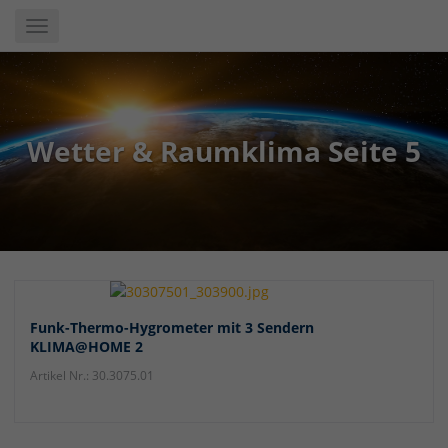
Skip
Toggle
to
navigation
main
content
Wetter & Raumklima Seite 5
Funk-Thermo-Hygrometer mit 3 Sendern
KLIMA@HOME 2
Artikel Nr.: 30.3075.01