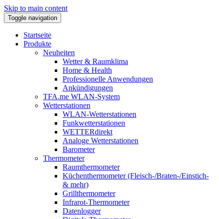
Skip to main content
Toggle navigation
Startseite
Produkte
Neuheiten
Wetter & Raumklima
Home & Health
Professionelle Anwendungen
Ankündigungen
TFA.me WLAN-System
Wetterstationen
WLAN-Wetterstationen
Funkwetterstationen
WETTERdirekt
Analoge Wetterstationen
Barometer
Thermometer
Raumthermometer
Küchenthermometer (Fleisch-/Braten-/Einstich-
& mehr)
Grillthermometer
Infrarot-Thermometer
Datenlogger