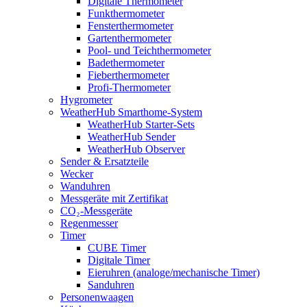
Digitale Thermometer
Funkthermometer
Fensterthermometer
Gartenthermometer
Pool- und Teichthermometer
Badethermometer
Fieberthermometer
Profi-Thermometer
Hygrometer
WeatherHub Smarthome-System
WeatherHub Starter-Sets
WeatherHub Sender
WeatherHub Observer
Sender & Ersatzteile
Wecker
Wanduhren
Messgeräte mit Zertifikat
CO₂-Messgeräte
Regenmesser
Timer
CUBE Timer
Digitale Timer
Eieruhren (analoge/mechanische Timer)
Sanduhren
Personenwaagen