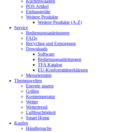
Küchenwaagen
POS Artikel
Einbaugeräte
Weitere Produkte
Weitere Produkte (A-Z)
Service
Bedienungsanleitungen
FAQs
Recycling und Entsorgung
Downloads
Software
Bedienungsanleitungen
TFA Katalog
EU-Konformitätserklärung
Messetermine
Themenwelten
Energie sparen
Grillen
Kerntemperatur
Wetter
Wettertrend
Luftfeuchtigkeit
Smart Home
Kaufen
Händlersuche