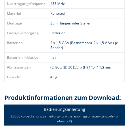
Übertragungsfrequenz
433 MHz
Material
Kunststoff
Montage
Zum Hängen oder Stellen
Energieversorgung
Batterien
Batterien
2 x 1,5 V AA (Basisstation), 2 x 1,5 V AA ( je
Sender)
Batterien inklusive
nein
Abmessungen
(L) 86 x (B) 30 (55) x (H) 145 (142) mm
Gewicht
43 g
Produktinformationen zum Download:
Bedienungsanleitung
(303076-bedienungsanleitung-funkthermo-hygrometer-de-gb-fr-it-
nl-es.pdf)