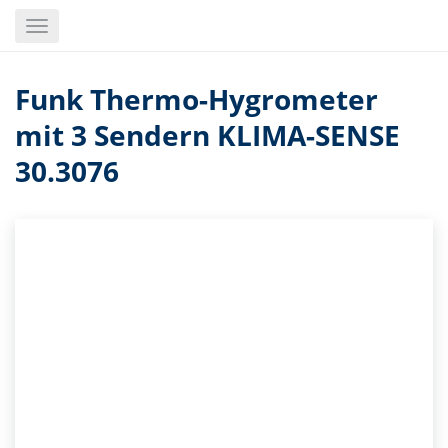
Skip
Toggle
to
navigation
main
content
Funk Thermo-Hygrometer
mit 3 Sendern KLIMA-SENSE
30.3076