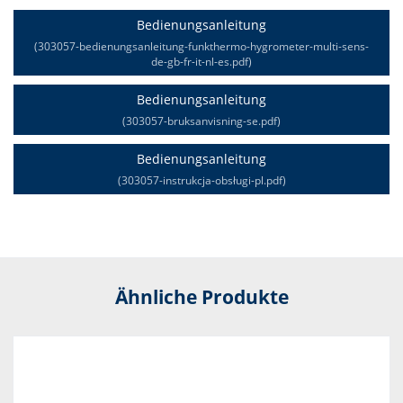
Bedienungsanleitung
(303057-bedienungsanleitung-funkthermo-hygrometer-multi-sens-
de-gb-fr-it-nl-es.pdf)
Bedienungsanleitung
(303057-bruksanvisning-se.pdf)
Bedienungsanleitung
(303057-instrukcja-obsługi-pl.pdf)
Ähnliche Produkte