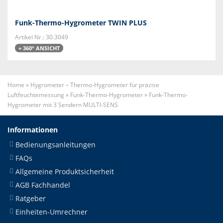
Funk-Thermo-Hygrometer TWIN PLUS
Artikel Nr.: 30.3049
+ 360° ANSICHT
Home
»
Hygrometer – Thermo-Hygrometer für präzise
Luftfeuchtemessung
»
Funk-Thermo-Hygrometer
»
Funk-Thermo-
Hygrometer mit 3 Sendern MULTI-SENS
Informationen
Bedienungsanleitungen
FAQs
Allgemeine Produktsicherheit
AGB Fachhandel
Ratgeber
Einheiten-Umrechner