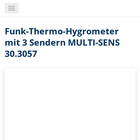
Skip
Toggle
to
navigation
main
content
Funk-Thermo-Hygrometer
mit 3 Sendern MULTI-SENS
30.3057