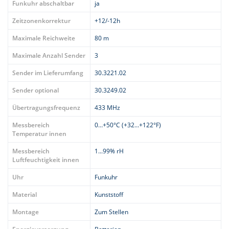
Funkuhr abschaltbar
ja
Zeitzonenkorrektur
+12/-12h
Maximale Reichweite
80 m
Maximale Anzahl Sender
3
Sender im Lieferumfang
30.3221.02
Sender optional
30.3249.02
Übertragungsfrequenz
433 MHz
Messbereich
0…+50°C (+32…+122°F)
Temperatur innen
Messbereich
1...99% rH
Luftfeuchtigkeit innen
Uhr
Funkuhr
Material
Kunststoff
Montage
Zum Stellen