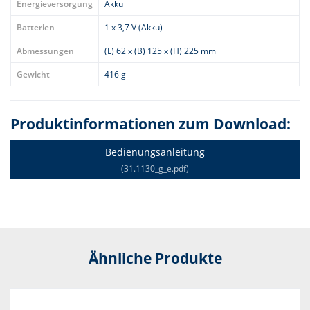
Energieversorgung
Akku
Batterien
1 x 3,7 V (Akku)
Abmessungen
(L) 62 x (B) 125 x (H) 225 mm
Gewicht
416 g
Produktinformationen zum Download:
Bedienungsanleitung
(31.1130_g_e.pdf)
Ähnliche Produkte