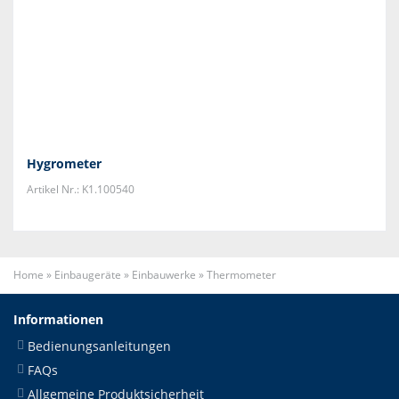
Hygrometer
Artikel Nr.: K1.100540
Home
»
Einbaugeräte
»
Einbauwerke
»
Thermometer
Informationen
Bedienungsanleitungen
FAQs
Allgemeine Produktsicherheit