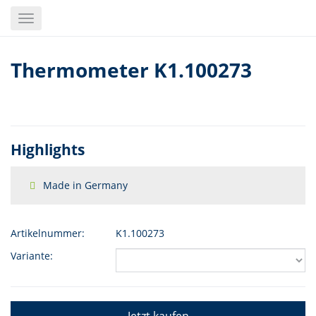
Skip
Toggle
to
navigation
main
content
Thermometer K1.100273
Highlights
Made in Germany
Artikelnummer:
K1.100273
Variante: