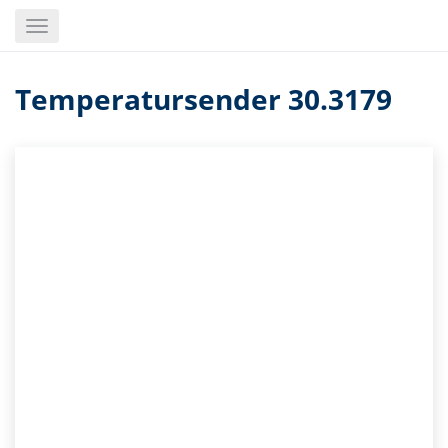
Skip
Toggle
to
navigation
main
content
Temperatursender 30.3179