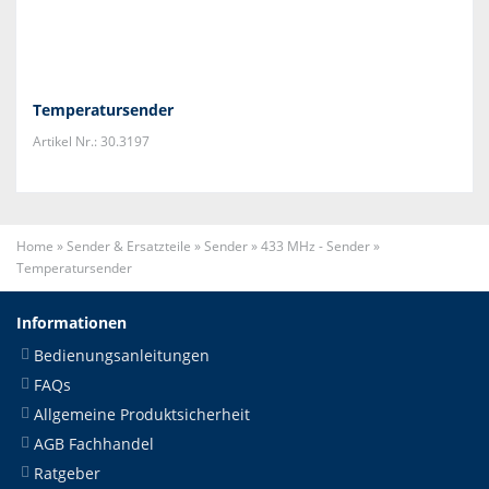
Temperatursender
Artikel Nr.: 30.3197
Home
»
Sender & Ersatzteile
»
Sender
»
433 MHz - Sender
»
Temperatursender
Informationen
Bedienungsanleitungen
FAQs
Allgemeine Produktsicherheit
AGB Fachhandel
Ratgeber