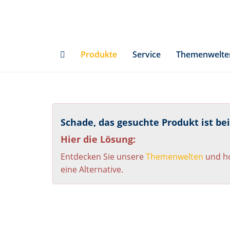
Skip
to
main
content
Produkte
Service
Themenwelte
Schade, das gesuchte Produkt ist be
Hier die Lösung:
Entdecken Sie unsere
Themenwelten
und ho
eine Alternative.