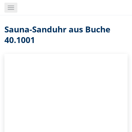
Skip
Toggle
to
navigation
main
content
Sauna-Sanduhr aus Buche
40.1001