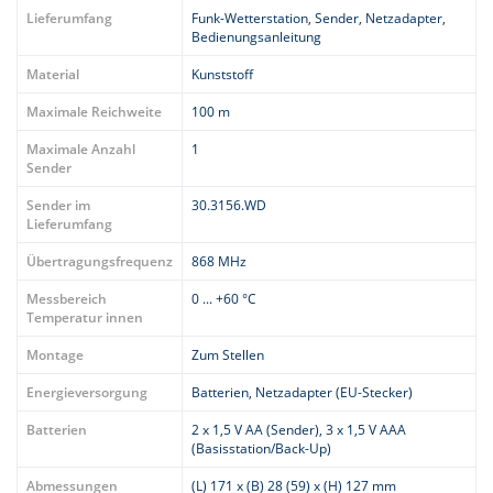
Lieferumfang
Funk-Wetterstation, Sender, Netzadapter,
Bedienungsanleitung
Material
Kunststoff
Maximale Reichweite
100 m
Maximale Anzahl
1
Sender
Sender im
30.3156.WD
Lieferumfang
Übertragungsfrequenz
868 MHz
Messbereich
0 ... +60 °C
Temperatur innen
Montage
Zum Stellen
Energieversorgung
Batterien, Netzadapter (EU-Stecker)
Batterien
2 x 1,5 V AA (Sender), 3 x 1,5 V AAA
(Basisstation/Back-Up)
Abmessungen
(L) 171 x (B) 28 (59) x (H) 127 mm