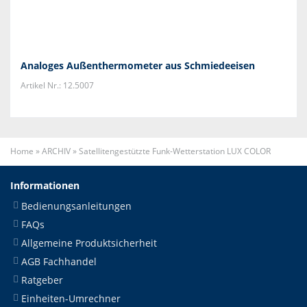
Analoges Außenthermometer aus Schmiedeeisen
Artikel Nr.: 12.5007
Home
»
ARCHIV
»
Satellitengestützte Funk-Wetterstation LUX COLOR
Informationen
Bedienungsanleitungen
FAQs
Allgemeine Produktsicherheit
AGB Fachhandel
Ratgeber
Einheiten-Umrechner