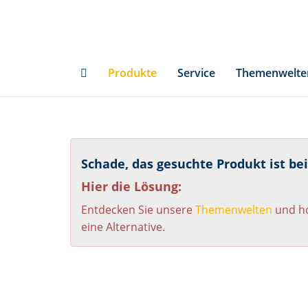
Skip
to
main
content
Produkte
Service
Themenwelte
Schade, das gesuchte Produkt ist be
Hier die Lösung:
Entdecken Sie unsere
Themenwelten
und ho
eine Alternative.