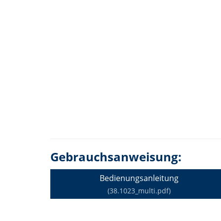
Gebrauchsanweisung:
Bedienungsanleitung
(38.1023_multi.pdf)