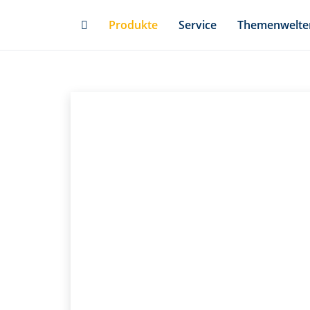
Skip
Produkte
Service
Themenwelte
to
main
content