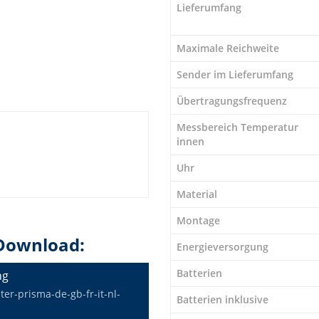
Lieferumfang
Maximale Reichweite
Sender im Lieferumfang
Übertragungsfrequenz
Messbereich Temperatur
innen
Uhr
Material
Montage
Download:
Energieversorgung
Batterien
ng
r-prisma-de-gb-fr-it-nl-
Batterien inklusive