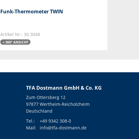
Funk-Thermometer TWIN
Artikel Nr.: 30.3048
+ 360° ANSICHT
TFA Dostmann GmbH & Co. KG
Zum Ottersberg 12
97877 Wertheim-Reicholzheim
Deutschland
Tel.:
+49 9342 308-0
Mail:
info@tfa-dostmann.de