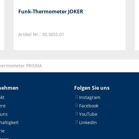
Funk-Thermometer JOKER
Artikel Nr.: 30.3055.01
hermometer PRISMA
nehmen
Folgen Sie uns
kt
Instagram
ere
Facebook
 uns
YouTube
altigkeit
LinkedIn
rie