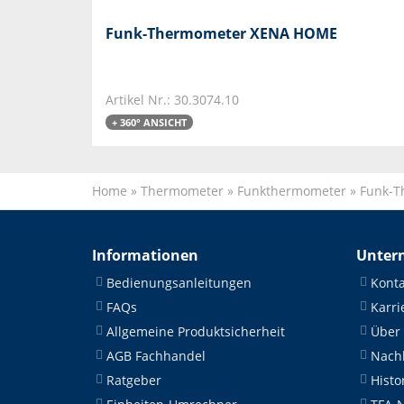
Funk-Thermometer XENA HOME
Artikel Nr.: 30.3074.10
+ 360° ANSICHT
Home
»
Thermometer
»
Funkthermometer
»
Funk-T
Informationen
Unter
Bedienungsanleitungen
Konta
FAQs
Karri
Allgemeine Produktsicherheit
Über
AGB Fachhandel
Nachh
Ratgeber
Histo