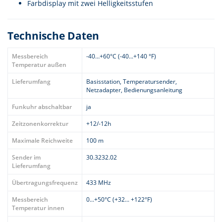
Farbdisplay mit zwei Helligkeitsstufen
Technische Daten
Messbereich
-40…+60°C (-40...+140 °F)
Temperatur außen
Lieferumfang
Basisstation, Temperatursender,
Netzadapter, Bedienungsanleitung
Funkuhr abschaltbar
ja
Zeitzonenkorrektur
+12/-12h
Maximale Reichweite
100 m
Sender im
30.3232.02
Lieferumfang
Übertragungsfrequenz
433 MHz
Messbereich
0...+50°C (+32... +122°F)
Temperatur innen