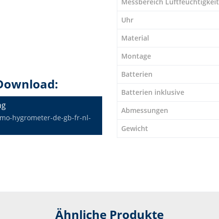
Messbereich Luftfeuchtigkei
Uhr
Material
Montage
Batterien
Download:
Batterien inklusive
ng
Abmessungen
mo-hygrometer-de-gb-fr-nl-
Gewicht
Ähnliche Produkte