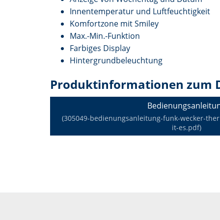
Innentemperatur und Luftfeuchtigkeit
Komfortzone mit Smiley
Max.-Min.-Funktion
Farbiges Display
Hintergrundbeleuchtung
Produktinformationen zum 
Bedienungsanleitu
(305049-bedienungsanleitung-funk-wecker-ther
it-es.pdf)