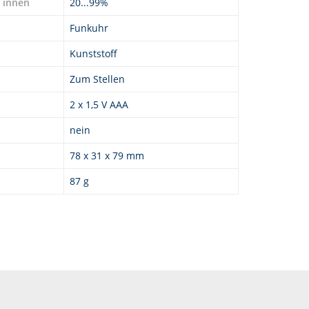
t innen
20...99%
Funkuhr
Kunststoff
Zum Stellen
2 x 1,5 V AAA
nein
78 x 31 x 79 mm
87 g