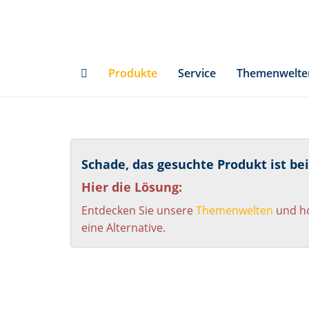
Skip
to
main
content
Produkte
Service
Themenwelte
Schade, das gesuchte Produkt ist be
Hier die Lösung:
Entdecken Sie unsere
Themenwelten
und ho
eine Alternative.