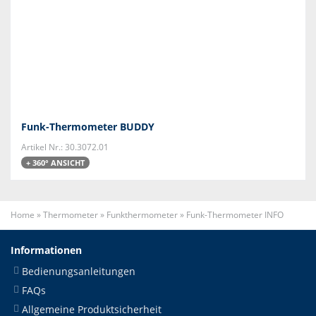
Funk-Thermometer BUDDY
Artikel Nr.: 30.3072.01
+ 360° ANSICHT
Home
»
Thermometer
»
Funkthermometer
»
Funk-Thermometer INFO
Informationen
Bedienungsanleitungen
FAQs
Allgemeine Produktsicherheit