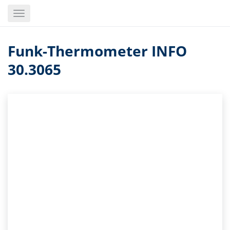
Skip
Toggle
to
navigation
main
content
Funk-Thermometer INFO
30.3065