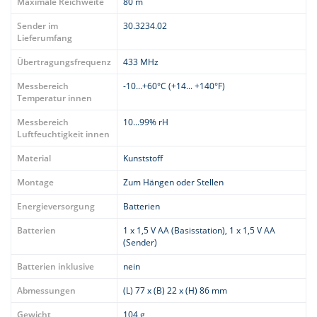
Maximale Reichweite
80 m
Sender im
30.3234.02
Lieferumfang
Übertragungsfrequenz
433 MHz
Messbereich
-10...+60°C (+14... +140°F)
Temperatur innen
Messbereich
10...99% rH
Luftfeuchtigkeit innen
Material
Kunststoff
Montage
Zum Hängen oder Stellen
Energieversorgung
Batterien
Batterien
1 x 1,5 V AA (Basisstation), 1 x 1,5 V AA
(Sender)
Batterien inklusive
nein
Abmessungen
(L) 77 x (B) 22 x (H) 86 mm
Gewicht
104 g