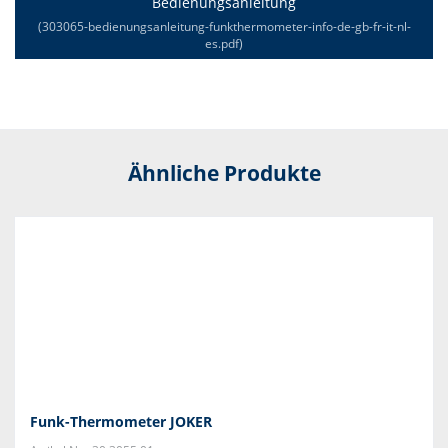
Bedienungsanleitung
(303065-bedienungsanleitung-funkthermometer-info-de-gb-fr-it-nl-
es.pdf)
Ähnliche Produkte
Funk-Thermometer JOKER