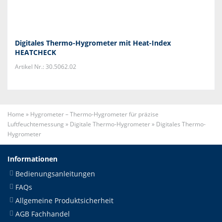
Digitales Thermo-Hygrometer mit Heat-Index
HEATCHECK
Artikel Nr.: 30.5062.02
Home
»
Hygrometer – Thermo-Hygrometer für präzise
Luftfeuchtemessung
»
Digitale Thermo-Hygrometer
»
Digitales Thermo-
Hygrometer
Informationen
Bedienungsanleitungen
FAQs
Allgemeine Produktsicherheit
AGB Fachhandel