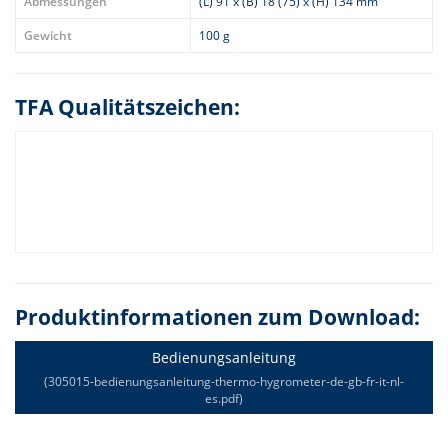
Abmessungen
(L) 91 x (B) 18 (75) x (H) 134 mm
Gewicht
100 g
TFA Qualitätszeichen:
Produktinformationen zum Download:
Bedienungsanleitung
(305015-bedienungsanleitung-thermo-hygrometer-de-gb-fr-it-nl-
es.pdf)