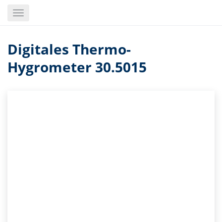
Skip
Toggle
to
navigation
main
content
Digitales Thermo-
Hygrometer 30.5015