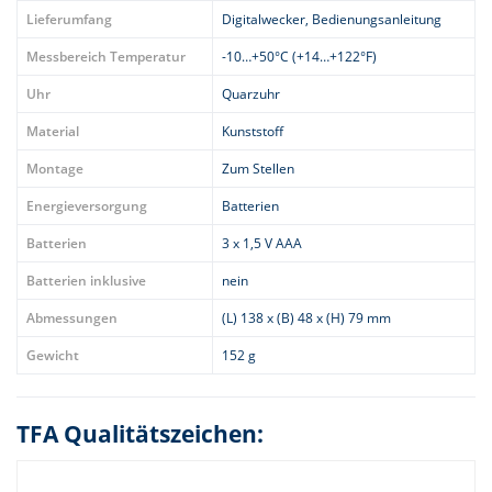
Lieferumfang
Digitalwecker, Bedienungsanleitung
Messbereich Temperatur
-10…+50°C (+14…+122°F)
Uhr
Quarzuhr
Material
Kunststoff
Montage
Zum Stellen
Energieversorgung
Batterien
Batterien
3 x 1,5 V AAA
Batterien inklusive
nein
Abmessungen
(L) 138 x (B) 48 x (H) 79 mm
Gewicht
152 g
TFA Qualitätszeichen: