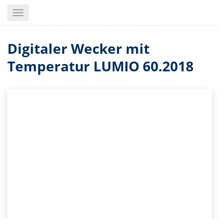
Skip
Toggle
to
navigation
main
content
Digitaler Wecker mit
Temperatur LUMIO 60.2018