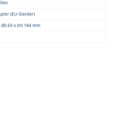
llen
pter (EU-Stecker)
x (B) 69 x (H) 184 mm