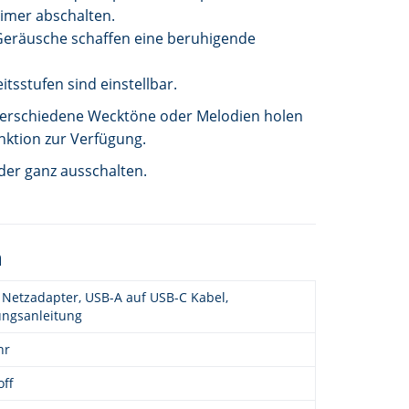
Timer abschalten.
 Geräusche schaffen eine beruhigende
tsstufen sind einstellbar.
 verschiedene Wecktöne oder Melodien holen
nktion zur Verfügung.
oder ganz ausschalten.
n
 Netzadapter, USB-A auf USB-C Kabel,
ngsanleitung
hr
off