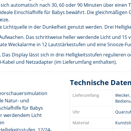
sich automatisch nach 30, 60 oder 90 Minuten über einen 
ideale Einschlafhilfe für Babys bewährt. Die gleichmäßigen
ize.
Lichtquelle in der Dunkelheit genutzt werden. Drei Helligkei
ufwachen. Das schrittweise heller werdende Licht und 15
arate Weckalarme in 12 Lautstärkestufen und eine Snooze-Fu
 Das Display lässt sich in drei Helligkeitsstufen regulieren 
-Kabel und Netzadapter (im Lieferumfang enthalten).
Technische Date
eorschauersimulation
Lieferumfang
Wecker,
de Natur- und
Bedienu
schlafhilfe für Babys
Uhr
Quarzu
ler werdendem Licht
fen
Material
Kunstst
Helligkeitsstufen, 12/24-