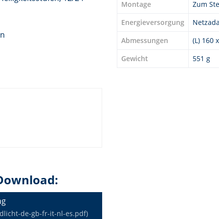
Montage
Zum Ste
Energieversorgung
Netzada
en
Abmessungen
(L) 160 
Gewicht
551 g
Download:
ng
cht-de-gb-fr-it-nl-es.pdf)