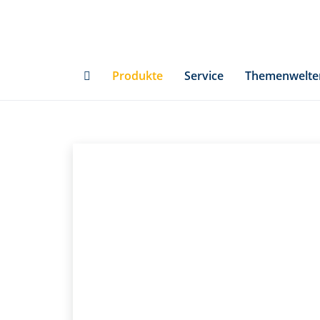
Skip
to
main
content
Produkte
Service
Themenwelte