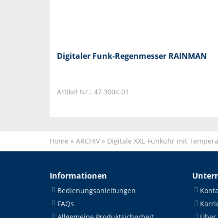
Digitaler Funk-Regenmesser RAINMAN
Artikel Nr.: 47.3004.01
Home
»
ARCHIV
»
Digitale XXL-Funkuhr mit Tempera
Informationen
Unter
Bedienungsanleitungen
Konta
FAQs
Karri
Allgemeine Produktsicherheit
Über