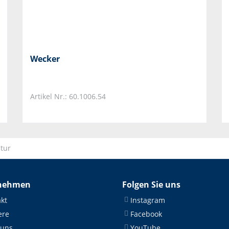
Wecker
Artikel Nr.: 60.1006.54
tur
nehmen
Folgen Sie uns
kt
Instagram
ere
Facebook
 uns
YouTube