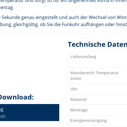
temperatur und sorgt so für ein angenehmes Klima in Ihr
entag.
ie Sekunde genau eingestellt und auch der Wechsel von Wint
bung, gleichgültig, ob Sie die Funkuhr aufhängen oder hins
Technische Date
Lieferumfang
Messbereich Temperatur
innen
Uhr
Download:
Material
ng
Montage
df)
Energieversorgung