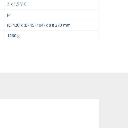
3 x 1,5 V C
ja
(L) 420 x (B) 45 (104) x (H) 270 mm
1260 g