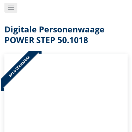
Skip
Toggle
to
navigation
main
content
Digitale Personenwaage
POWER STEP 50.1018
BALD VERFÜGBAR