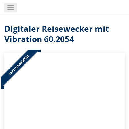
Skip
Toggle
to
navigation
main
content
Digitaler Reisewecker mit
Vibration 60.2054
EXKLUSIVMODELL