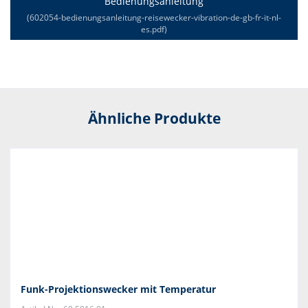
Bedienungsanleitung
(602054-bedienungsanleitung-reisewecker-vibration-de-gb-fr-it-nl-
es.pdf)
Ähnliche Produkte
Funk-Projektionswecker mit Temperatur