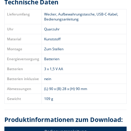
Technische Daten
Lieferumfang
Wecker, Aufbewahrungstasche, USB-C-Kabel,
Bedienungsanleitung
Uhr
Quarzuhr
Material
Kunststoff
Montage
Zum Stellen
Energieversorgung
Batterien
Batterien
3 x 1,5 V AA
Batterien inklusive
nein
Abmessungen
(L) 90 x (B) 28 x (H) 90 mm
Gewicht
109 g
Produktinformationen zum Download: