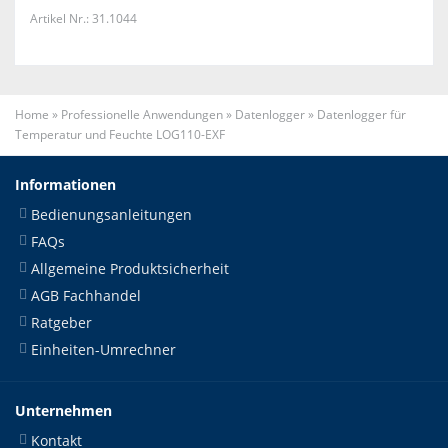
Artikel Nr.: 31.1044
Home
»
Professionelle Anwendungen
»
Datenlogger
»
Datenlogger für
Temperatur und Feuchte LOG110-EXF
Informationen
Bedienungsanleitungen
FAQs
Allgemeine Produktsicherheit
AGB Fachhandel
Ratgeber
Einheiten-Umrechner
Unternehmen
Kontakt