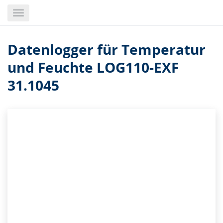
Skip
Toggle
to
navigation
main
content
Datenlogger für Temperatur
und Feuchte LOG110-EXF
31.1045