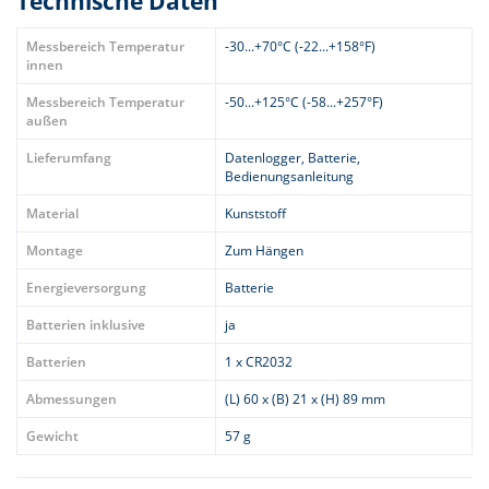
Technische Daten
Messbereich Temperatur
-30...+70°C (-22...+158°F)
innen
Messbereich Temperatur
-50...+125°C (-58...+257°F)
außen
Lieferumfang
Datenlogger, Batterie,
Bedienungsanleitung
Material
Kunststoff
Montage
Zum Hängen
Energieversorgung
Batterie
Batterien inklusive
ja
Batterien
1 x CR2032
Abmessungen
(L) 60 x (B) 21 x (H) 89 mm
Gewicht
57 g