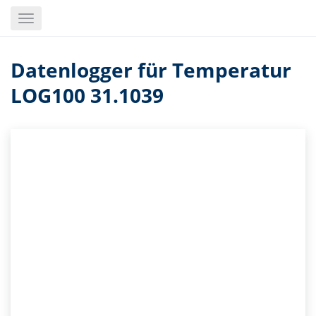
Skip
Toggle
to
navigation
main
content
Datenlogger für Temperatur
LOG100 31.1039