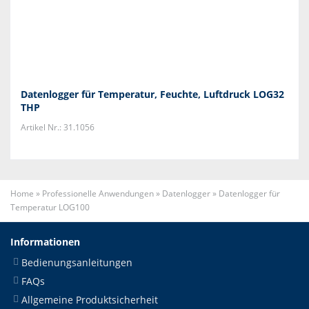
Datenlogger für Temperatur, Feuchte, Luftdruck LOG32
THP
Artikel Nr.: 31.1056
Home
»
Professionelle Anwendungen
»
Datenlogger
»
Datenlogger für
Temperatur LOG100
Informationen
Bedienungsanleitungen
FAQs
Allgemeine Produktsicherheit