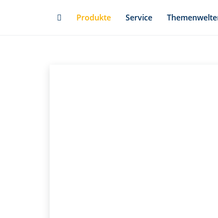
Skip
Produkte
Service
Themenwelte
to
main
content