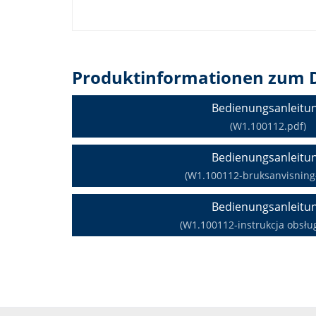
Produktinformationen zum 
Bedienungsanleitu
(W1.100112.pdf)
Bedienungsanleitu
(W1.100112-bruksanvisning-
Bedienungsanleitu
(W1.100112-instrukcja obsług