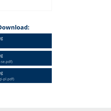
Download:
ng
ng
se.pdf)
ng
i-pl.pdf)