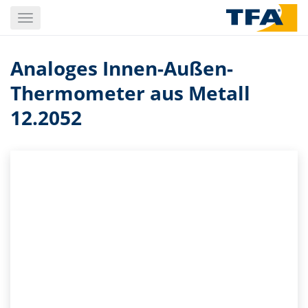
Skip
Toggle
to
navigation
main
content
Analoges Innen-Außen-
Thermometer aus Metall
12.2052