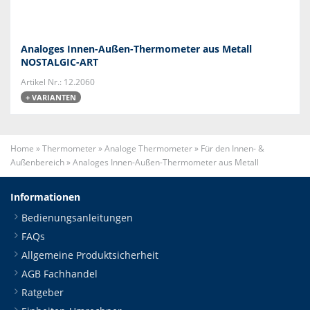
Analoges Innen-Außen-Thermometer aus Metall
NOSTALGIC-ART
Artikel Nr.: 12.2060
+ VARIANTEN
Home
»
Thermometer
»
Analoge Thermometer
»
Für den Innen- &
Außenbereich
»
Analoges Innen-Außen-Thermometer aus Metall
Informationen
Bedienungsanleitungen
FAQs
Allgemeine Produktsicherheit
AGB Fachhandel
Ratgeber