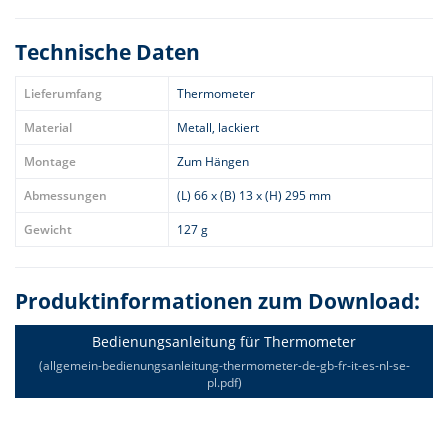
Technische Daten
Lieferumfang
Thermometer
Material
Metall, lackiert
Montage
Zum Hängen
Abmessungen
(L) 66 x (B) 13 x (H) 295 mm
Gewicht
127 g
Produktinformationen zum Download:
Bedienungsanleitung für Thermometer
(allgemein-bedienungsanleitung-thermometer-de-gb-fr-it-es-nl-se-
pl.pdf)