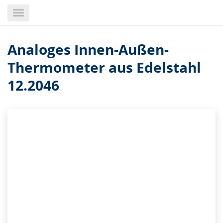
Skip
Toggle
to
navigation
main
content
Analoges Innen-Außen-
Thermometer aus Edelstahl
12.2046