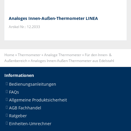
Analoges Innen-Außen-Thermometer LINEA
Artikel Nr.: 12.2033
Home
»
Thermometer
»
Analoge Thermometer
»
Für den Innen- &
Außenbereich
»
Analoges Innen-Außen-Thermometer aus Edelstahl
Informationen
Bedienungsanleitungen
FAQs
Allgemeine Produktsicherheit
AGB Fachhandel
Ratgeber
Einheiten-Umrechner