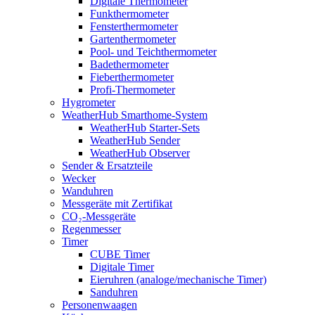
Digitale Thermometer
Funkthermometer
Fensterthermometer
Gartenthermometer
Pool- und Teichthermometer
Badethermometer
Fieberthermometer
Profi-Thermometer
Hygrometer
WeatherHub Smarthome-System
WeatherHub Starter-Sets
WeatherHub Sender
WeatherHub Observer
Sender & Ersatzteile
Wecker
Wanduhren
Messgeräte mit Zertifikat
CO₂-Messgeräte
Regenmesser
Timer
CUBE Timer
Digitale Timer
Eieruhren (analoge/mechanische Timer)
Sanduhren
Personenwaagen