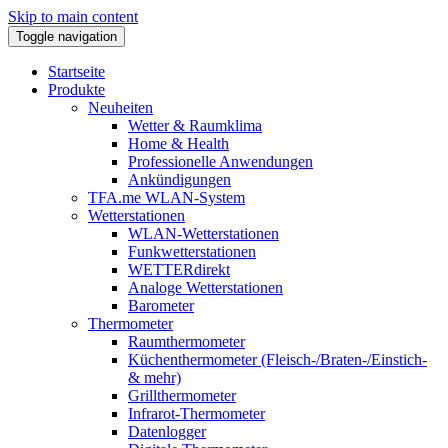
Skip to main content
Toggle navigation
Startseite
Produkte
Neuheiten
Wetter & Raumklima
Home & Health
Professionelle Anwendungen
Ankündigungen
TFA.me WLAN-System
Wetterstationen
WLAN-Wetterstationen
Funkwetterstationen
WETTERdirekt
Analoge Wetterstationen
Barometer
Thermometer
Raumthermometer
Küchenthermometer (Fleisch-/Braten-/Einstich-
& mehr)
Grillthermometer
Infrarot-Thermometer
Datenlogger