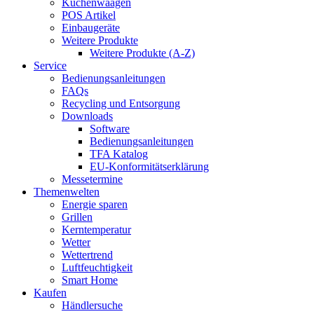
Küchenwaagen
POS Artikel
Einbaugeräte
Weitere Produkte
Weitere Produkte (A-Z)
Service
Bedienungsanleitungen
FAQs
Recycling und Entsorgung
Downloads
Software
Bedienungsanleitungen
TFA Katalog
EU-Konformitätserklärung
Messetermine
Themenwelten
Energie sparen
Grillen
Kerntemperatur
Wetter
Wettertrend
Luftfeuchtigkeit
Smart Home
Kaufen
Händlersuche