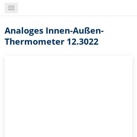
Skip
Toggle
to
navigation
main
content
Analoges Innen-Außen-
Thermometer 12.3022