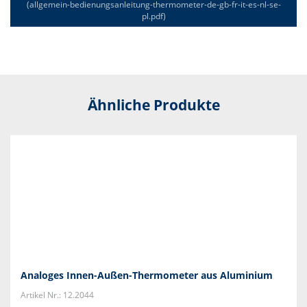
(allgemein-bedienungsanleitung-thermometer-de-gb-fr-it-es-nl-se-
pl.pdf)
Ähnliche Produkte
Analoges Innen-Außen-Thermometer aus Aluminium
Artikel Nr.: 12.2044