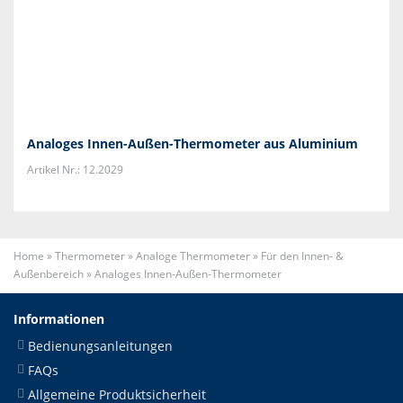
Analoges Innen-Außen-Thermometer aus Aluminium
Artikel Nr.: 12.2029
Home
»
Thermometer
»
Analoge Thermometer
»
Für den Innen- &
Außenbereich
»
Analoges Innen-Außen-Thermometer
Informationen
Bedienungsanleitungen
FAQs
Allgemeine Produktsicherheit