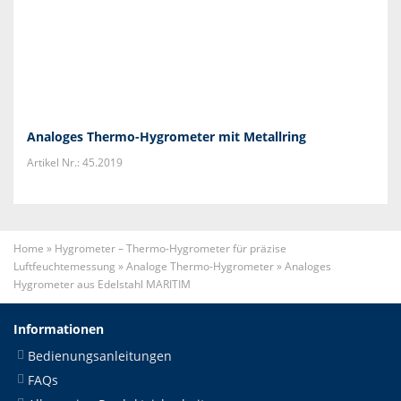
Analoges Thermo-Hygrometer mit Metallring
Artikel Nr.: 45.2019
Home
»
Hygrometer – Thermo-Hygrometer für präzise
Luftfeuchtemessung
»
Analoge Thermo-Hygrometer
»
Analoges
Hygrometer aus Edelstahl MARITIM
Informationen
Bedienungsanleitungen
FAQs