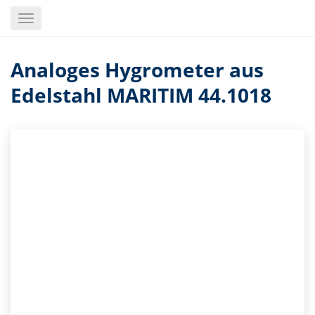
Skip
Toggle
to
navigation
main
content
Analoges Hygrometer aus
Edelstahl MARITIM 44.1018