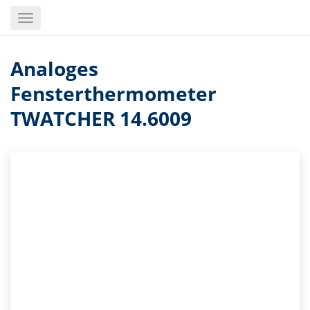
Skip
Toggle
to
navigation
main
content
Analoges
Fensterthermometer
TWATCHER 14.6009