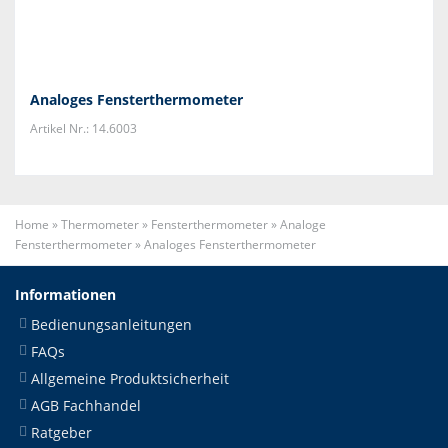
Analoges Fensterthermometer
Artikel Nr.: 14.6003
Home
»
Thermometer
»
Fensterthermometer
»
Analoge
Fensterthermometer
»
Analoges Fensterthermometer
Informationen
Bedienungsanleitungen
FAQs
Allgemeine Produktsicherheit
AGB Fachhandel
Ratgeber