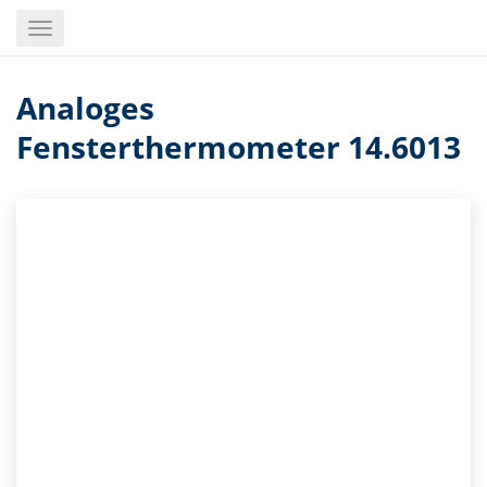
Skip
Toggle
to
navigation
main
content
Analoges
Fensterthermometer 14.6013