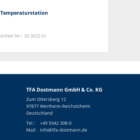
Temperaturstation
Artikel Nr.: 30.3022.01
TFA Dostmann GmbH & Co. KG
Zum Ottersberg 12
97877 Wertheim-Reicholzheim
Deutschland
Tel.:
+49 9342 308-0
Mail:
info@tfa-dostmann.de