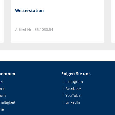
Wetterstation
Artikel Nr.: 35.1030.54
nehmen
Folgen Sie uns
kt
Instagram
ere
Facebook
 uns
YouTube
altigkeit
LinkedIn
rie