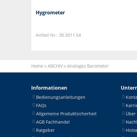
Hygrometer
Artikel Nr.: 30.3011.54
Home
»
ARCHIV
»
Analoges Barometer
Informationen
Unter
Bedienungsanleitungen
Konta
FAQs
Karri
Allgemeine Produktsicherheit
Über
AGB Fachhandel
Nachh
Ratgeber
Histo