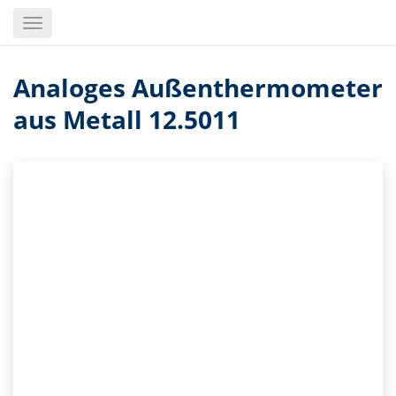
Skip
Toggle
to
navigation
main
content
Analoges Außenthermometer
aus Metall 12.5011