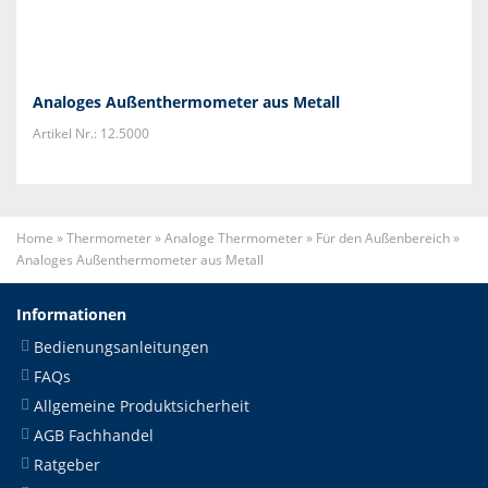
Analoges Außenthermometer aus Metall
Artikel Nr.: 12.5000
Home
»
Thermometer
»
Analoge Thermometer
»
Für den Außenbereich
»
Analoges Außenthermometer aus Metall
Informationen
Bedienungsanleitungen
FAQs
Allgemeine Produktsicherheit
AGB Fachhandel
Ratgeber