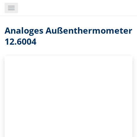
Skip
Toggle
to
navigation
main
content
Analoges Außenthermometer
12.6004