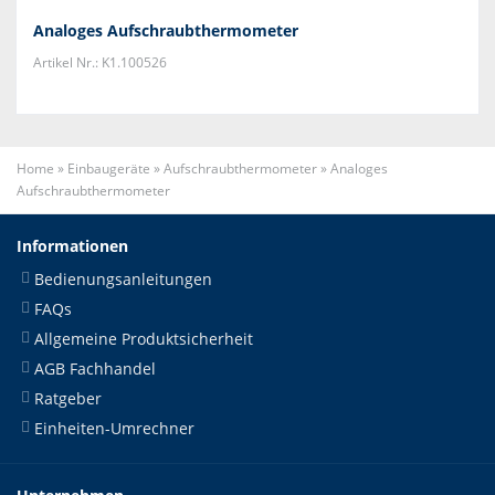
Analoges Aufschraubthermometer
Artikel Nr.: K1.100526
Home
»
Einbaugeräte
»
Aufschraubthermometer
»
Analoges
Aufschraubthermometer
Informationen
Bedienungsanleitungen
FAQs
Allgemeine Produktsicherheit
AGB Fachhandel
Ratgeber
Einheiten-Umrechner