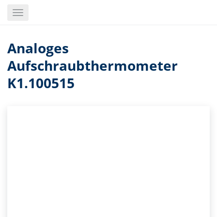
Skip
Toggle
to
navigation
main
content
Analoges
Aufschraubthermometer
K1.100515