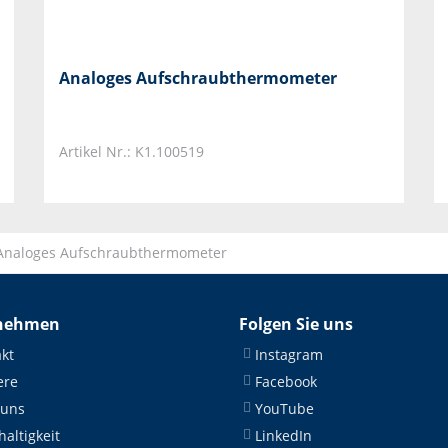
Analoges Aufschraubthermometer
Artikel Nr.: K1.100519
Analoges Aufschraubthermometer
nehmen
Folgen Sie uns
kt
Instagram
ere
Facebook
 uns
YouTube
altigkeit
LinkedIn