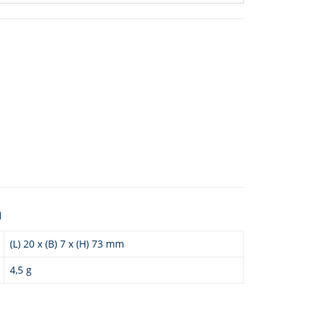
n
(L) 20 x (B) 7 x (H) 73 mm
4,5 g