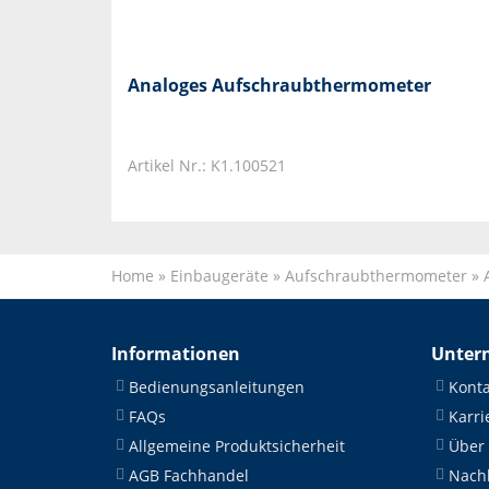
Analoges Aufschraubthermometer
Artikel Nr.: K1.100521
Home
»
Einbaugeräte
»
Aufschraubthermometer
»
Informationen
Unter
Bedienungsanleitungen
Konta
FAQs
Karri
Allgemeine Produktsicherheit
Über
AGB Fachhandel
Nachh