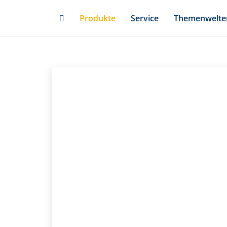
Skip
Produkte
Service
Themenwelte
to
main
content