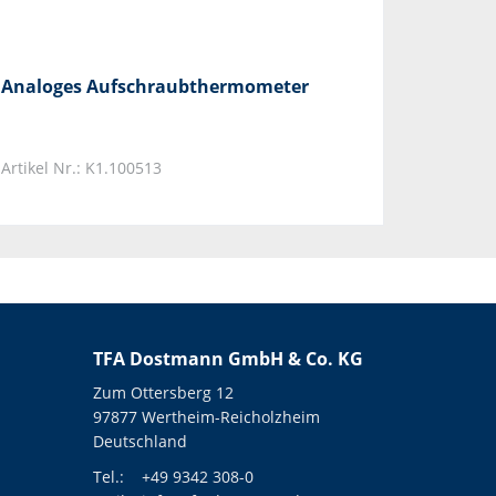
Analoges Aufschraubthermometer
Artikel Nr.: K1.100513
TFA Dostmann GmbH & Co. KG
Zum Ottersberg 12
97877 Wertheim-Reicholzheim
Deutschland
Tel.:
+49 9342 308-0