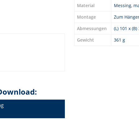
Material
Messing, ma
Montage
Zum Hänge
Abmessungen
(L) 101 x (B
Gewicht
361 g
Download:
ng