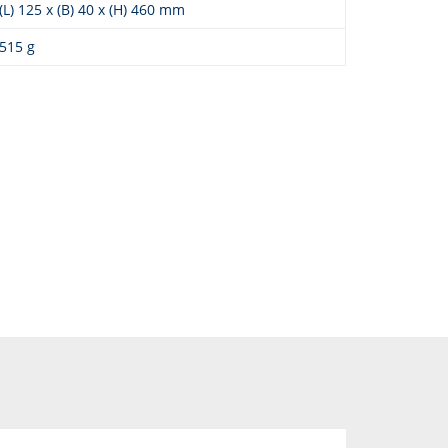
(L) 125 x (B) 40 x (H) 460 mm
515 g