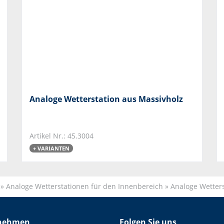
Analoge Wetterstation aus Massivholz
Artikel Nr.: 45.3004
+ VARIANTEN
»
Analoge Wetterstationen für den Innenbereich
»
Analoge Wetters
nehmen
Folgen Sie uns