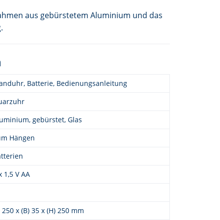
e Rahmen aus gebürstetem Aluminium und das
.
n
nduhr, Batterie, Bedienungsanleitung
uarzuhr
uminium, gebürstet, Glas
um Hängen
tterien
x 1,5 V AA
) 250 x (B) 35 x (H) 250 mm