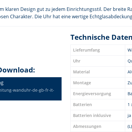
 klaren Design gut zu jedem Einrichtungsstil. Der breit
tlosen Charakter. Die Uhr hat eine wertige Echtglasabdeckung
Technische Date
Lieferumfang
Wa
Uhr
Q
Download:
Material
Al
ng
Montage
Z
itung-wanduhr-de-gb-fr-it-
Energieversorgung
Ba
Batterien
1 
Batterien inklusive
ja
Abmessungen
(L