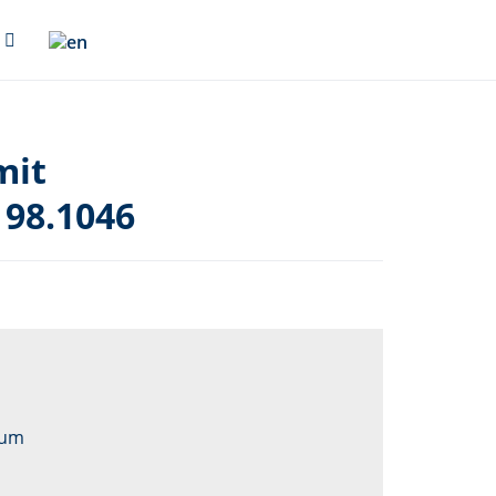
mit
98.1046
ium