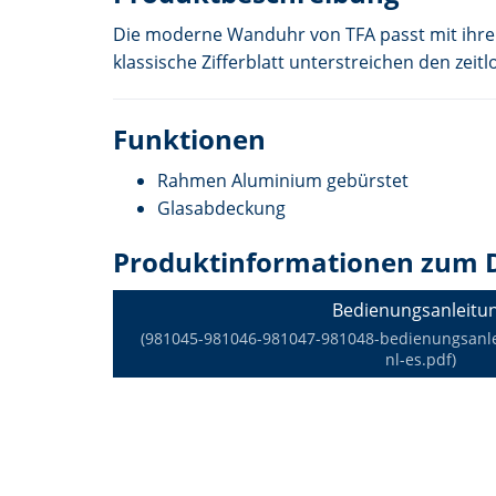
Die moderne Wanduhr von TFA passt mit ihrem
klassische Zifferblatt unterstreichen den zei
Funktionen
Rahmen Aluminium gebürstet
Glasabdeckung
Produktinformationen zum 
Bedienungsanleitu
(981045-981046-981047-981048-bedienungsanle
nl-es.pdf)