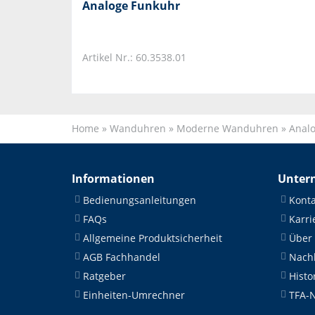
Analoge Funkuhr
Artikel Nr.: 60.3538.01
Home
»
Wanduhren
»
Moderne Wanduhren
»
Anal
Informationen
Unter
Bedienungsanleitungen
Konta
FAQs
Karri
Allgemeine Produktsicherheit
Über
AGB Fachhandel
Nachh
Ratgeber
Histo
Einheiten-Umrechner
TFA-