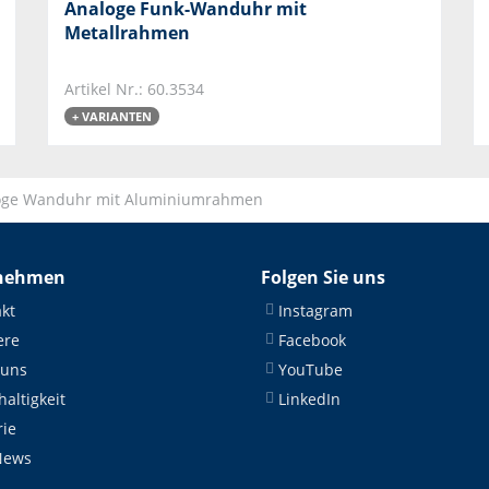
Analoge Funk-Wanduhr mit
Metallrahmen
Artikel Nr.: 60.3534
+ VARIANTEN
oge Wanduhr mit Aluminiumrahmen
nehmen
Folgen Sie uns
kt
Instagram
ere
Facebook
 uns
YouTube
altigkeit
LinkedIn
rie
News