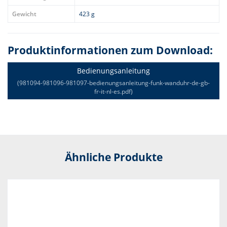
Gewicht
423 g
Produktinformationen zum Download:
Bedienungsanleitung
(981094-981096-981097-bedienungsanleitung-funk-wanduhr-de-gb-
fr-it-nl-es.pdf)
Ähnliche Produkte