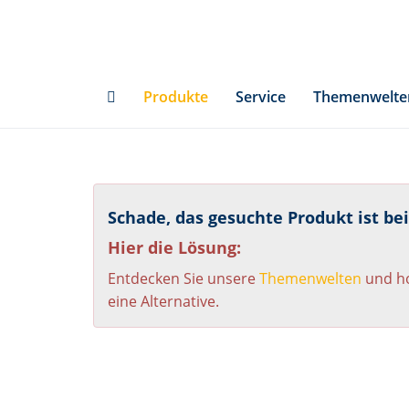
Skip
to
main
content
Produkte
Service
Themenwelte
Schade, das gesuchte Produkt ist be
Hier die Lösung:
Entdecken Sie unsere
Themenwelten
und ho
eine Alternative.