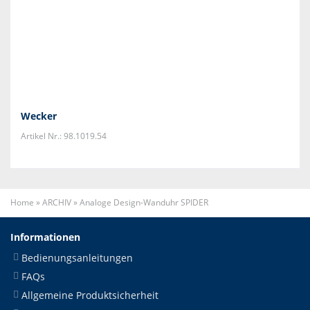
Wecker
Artikel Nr.: 98.1019.54
Home
»
ARCHIV
»
Analoge Design-Wanduhr SPIDER
Informationen
Bedienungsanleitungen
FAQs
Allgemeine Produktsicherheit