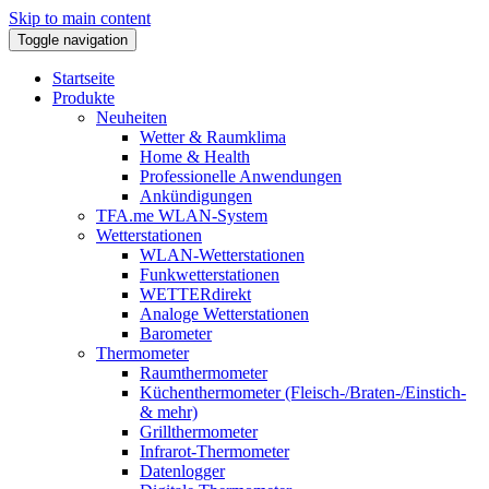
Skip to main content
Toggle navigation
Startseite
Produkte
Neuheiten
Wetter & Raumklima
Home & Health
Professionelle Anwendungen
Ankündigungen
TFA.me WLAN-System
Wetterstationen
WLAN-Wetterstationen
Funkwetterstationen
WETTERdirekt
Analoge Wetterstationen
Barometer
Thermometer
Raumthermometer
Küchenthermometer (Fleisch-/Braten-/Einstich-
& mehr)
Grillthermometer
Infrarot-Thermometer
Datenlogger