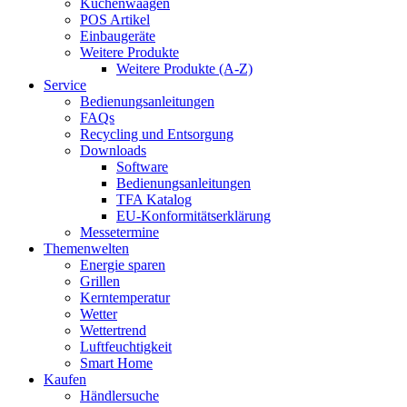
Küchenwaagen
POS Artikel
Einbaugeräte
Weitere Produkte
Weitere Produkte (A-Z)
Service
Bedienungsanleitungen
FAQs
Recycling und Entsorgung
Downloads
Software
Bedienungsanleitungen
TFA Katalog
EU-Konformitätserklärung
Messetermine
Themenwelten
Energie sparen
Grillen
Kerntemperatur
Wetter
Wettertrend
Luftfeuchtigkeit
Smart Home
Kaufen
Händlersuche