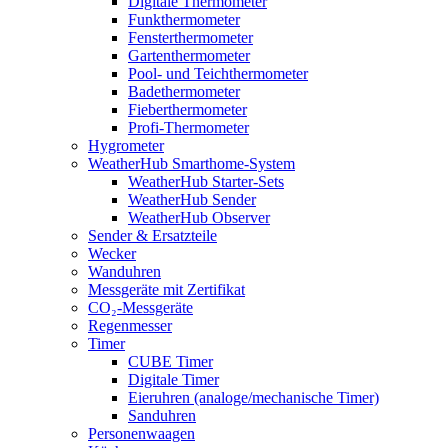
Digitale Thermometer
Funkthermometer
Fensterthermometer
Gartenthermometer
Pool- und Teichthermometer
Badethermometer
Fieberthermometer
Profi-Thermometer
Hygrometer
WeatherHub Smarthome-System
WeatherHub Starter-Sets
WeatherHub Sender
WeatherHub Observer
Sender & Ersatzteile
Wecker
Wanduhren
Messgeräte mit Zertifikat
CO₂-Messgeräte
Regenmesser
Timer
CUBE Timer
Digitale Timer
Eieruhren (analoge/mechanische Timer)
Sanduhren
Personenwaagen